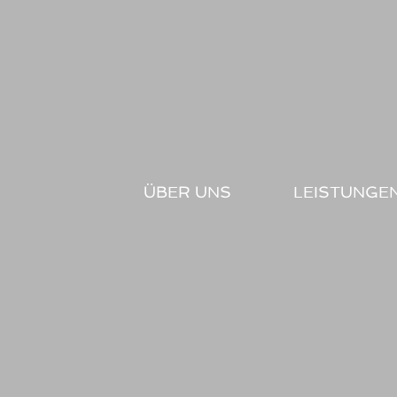
Zum
Inhalt
springen
ÜBER UNS
LEISTUNGE