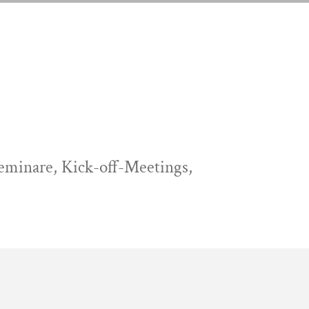
ZUR SPEISEKARTE
GESPRÄCH VEREINBAREN
ZUR SPEISEKARTE
GESPRÄCH VEREINBAREN
Seminare, Kick-off-Meetings,