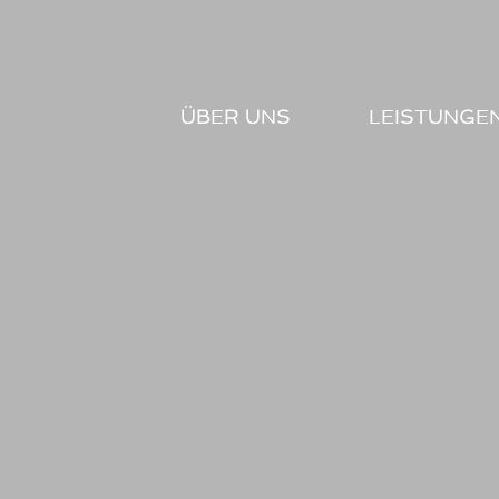
Zum
Inhalt
springen
ÜBER UNS
LEISTUNGE