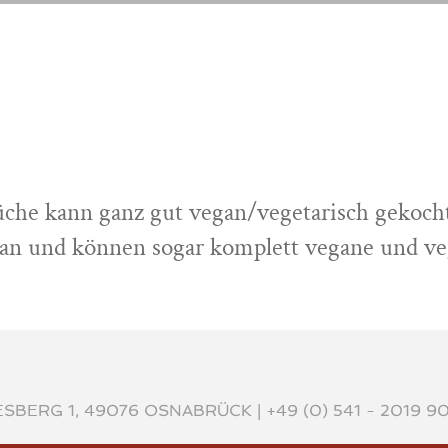
SERVICE
THEMEN
KONTAKT
SERVICE
THEMEN
KONTAKT
ZUR 
che kann ganz gut vegan/vegetarisch gekocht 
n und können sogar komplett vegane und veg
ESBERG 1, 49076 OSNABRÜCK |
+49 (0) 541 - 2019 9